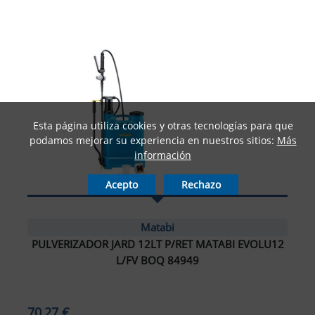
Esta página utiliza cookies y otras tecnologías para que
podamos mejorar su experiencia en nuestros sitios:
Más
información
Acepto
Rechazo
Matabi
PULVERIZADOR JARD 12LT P/RET MATABI EVOLU12
L/FV BOQ 84949
70,27 €