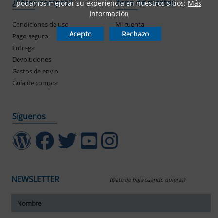
¿Cómo compro?
Zona de clientes
podamos mejorar su experiencia en nuestros sitios:
Más
información
Condiciones de uso
Mi cuenta
Acepto
Rechazo
Pago seguro
Mis pedidos
Entrega
Devoluciones
Gastos de envío
Guía de compra
Síguenos
NEWSLETTER
(Date de baja cuando quieras)
ar tamaño del texto