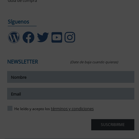
Guía de compra
Síguenos
NEWSLETTER
(Date de baja cuando quieras)
ar tamaño del texto
amaño del texto
ar espaciado del texto
términos y condiciones
He leído y acepto los
spaciado del texto
SUSCRIBIRME
ar interlineado