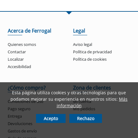
Acerca de Ferrogal
Legal
Quienes somos
Aviso legal
Contactar
Política de privacidad
Localizar
Política de cookies
Accesibilidad
¿Cómo compro?
Zona de clientes
Esta página utiliza cookies y otras tecnologías para que
podamos mejorar su experiencia en nuestros sitios:
Más
Condiciones de uso
Mi cuenta
información
Pago seguro
Mis pedidos
Entrega
Acepto
Rechazo
Devoluciones
Gastos de envío