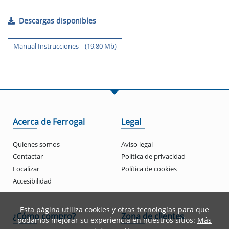
Descargas disponibles
Manual Instrucciones (19,80 Mb)
Acerca de Ferrogal
Legal
Quienes somos
Aviso legal
Contactar
Política de privacidad
Localizar
Política de cookies
Accesibilidad
Esta página utiliza cookies y otras tecnologías para que
¿Cómo compro?
Zona de clientes
podamos mejorar su experiencia en nuestros sitios:
Más