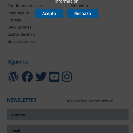
información
Condiciones de uso
Mi cuenta
Pago seguro
Mis pedidos
Acepto
Rechazo
Entrega
Devoluciones
Gastos de envío
Guía de compra
Síguenos
NEWSLETTER
(Date de baja cuando quieras)
ar tamaño del texto
amaño del texto