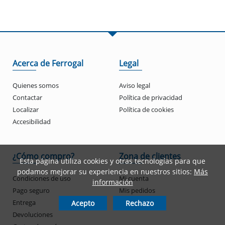
Acerca de Ferrogal
Legal
Quienes somos
Aviso legal
Contactar
Política de privacidad
Localizar
Política de cookies
Accesibilidad
¿Cómo compro?
Zona de clientes
Esta página utiliza cookies y otras tecnologías para que
podamos mejorar su experiencia en nuestros sitios:
Más
Condiciones de uso
Mi cuenta
información
Pago seguro
Mis pedidos
Entrega
Acepto
Rechazo
Devoluciones