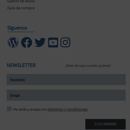
Gastos de envío
Guía de compra
Síguenos
NEWSLETTER
(Date de baja cuando quieras)
ar tamaño del texto
amaño del texto
ar espaciado del texto
términos y condiciones
He leído y acepto los
spaciado del texto
SUSCRIBIRME