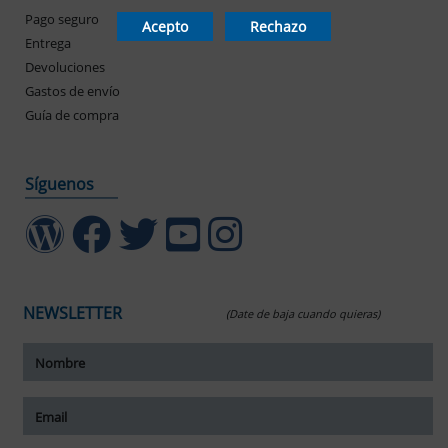
Pago seguro
Mis pedidos
Acepto
Rechazo
Entrega
Devoluciones
Gastos de envío
Guía de compra
Síguenos
NEWSLETTER
(Date de baja cuando quieras)
ar tamaño del texto
amaño del texto