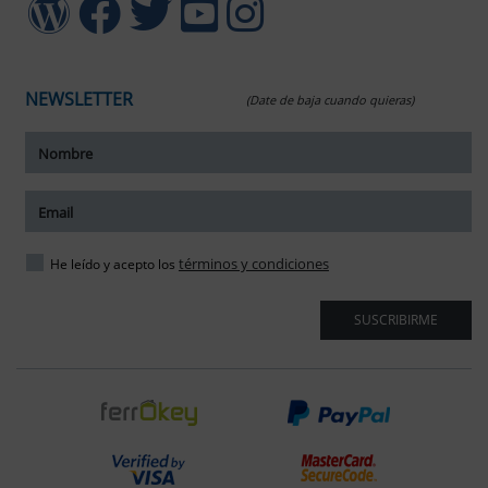
NEWSLETTER
(Date de baja cuando quieras)
ar tamaño del texto
amaño del texto
ar espaciado del texto
términos y condiciones
He leído y acepto los
spaciado del texto
SUSCRIBIRME
ar interlineado
nterlineado
r colores