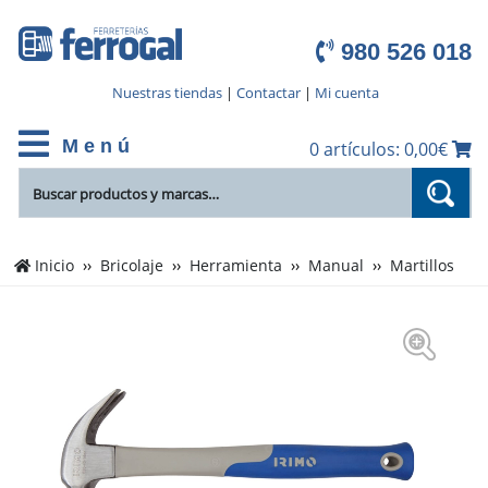
980 526 018
Nuestras tiendas
|
Contactar
|
Mi cuenta
M e n ú
0 artículos: 0,00€
Inicio
Bricolaje
Herramienta
Manual
Martillos