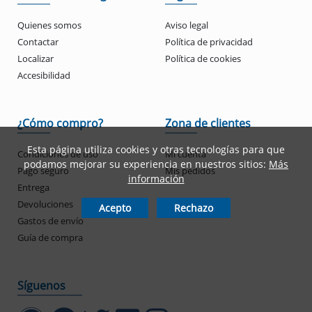
Quienes somos
Aviso legal
Contactar
Política de privacidad
Localizar
Política de cookies
Accesibilidad
¿Cómo compro?
Zona de clientes
Esta página utiliza cookies y otras tecnologías para que
Condiciones de uso
Mi cuenta
podamos mejorar su experiencia en nuestros sitios:
Más
Pago seguro
Mis pedidos
información
Entrega
Devoluciones
Acepto
Rechazo
Gastos de envío
Guía de compra
Síguenos