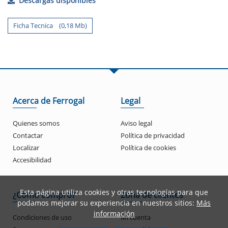
Descargas disponibles
Ficha Tecnica (0,18 Mb)
Acerca de Ferrogal
Legal
Quienes somos
Aviso legal
Contactar
Política de privacidad
Localizar
Política de cookies
Accesibilidad
Esta página utiliza cookies y otras tecnologías para que
¿Cómo compro?
Zona de clientes
podamos mejorar su experiencia en nuestros sitios:
Más
información
Condiciones de uso
Mi cuenta