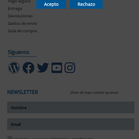
Pago seguro
Mis pedidos
Acepto
Rechazo
Entrega
Devoluciones
Gastos de envío
Guía de compra
Síguenos
NEWSLETTER
(Date de baja cuando quieras)
ar tamaño del texto
amaño del texto
ar espaciado del texto