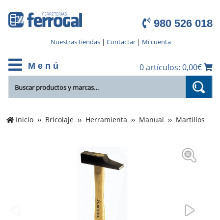
980 526 018
Nuestras tiendas
|
Contactar
|
Mi cuenta
M e n ú
0 artículos: 0,00€
Inicio
Bricolaje
Herramienta
Manual
Martillos