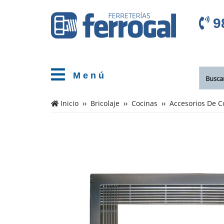
9
M e n ú
Inicio
Bricolaje
Cocinas
Accesorios De C