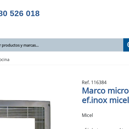
80 526 018
ocina
Ref. 116384
Marco micr
ef.inox micel
Micel