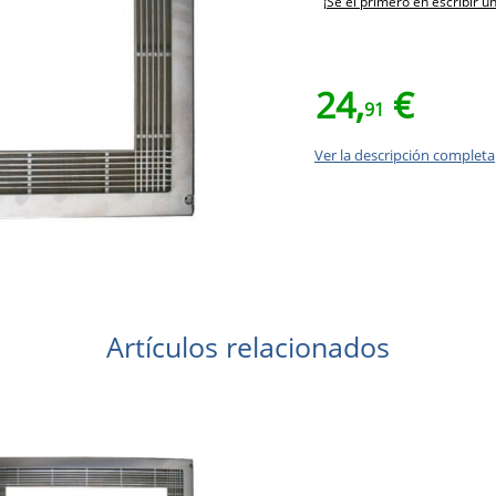
¡Sé el primero en escribir u
24,
€
91
Ver la descripción completa
Artículos relacionados