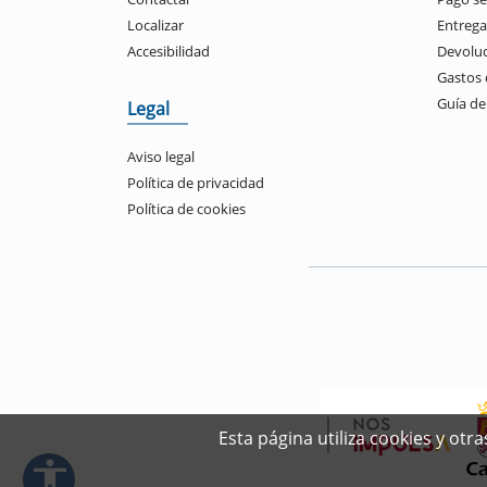
Localizar
Entrega
Accesibilidad
Devolu
Gastos 
Guía d
Legal
Aviso legal
Política de privacidad
Política de cookies
Esta página utiliza cookies y ot
accessibility