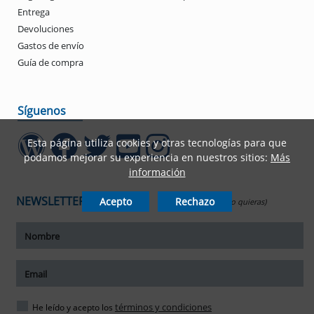
Entrega
Devoluciones
Gastos de envío
Guía de compra
Síguenos
Esta página utiliza cookies y otras tecnologías para que
podamos mejorar su experiencia en nuestros sitios:
Más
información
NEWSLETTER
Acepto
Rechazo
(Date de baja cuando quieras)
ar tamaño del texto
amaño del texto
ar espaciado del texto
términos y condiciones
He leído y acepto los