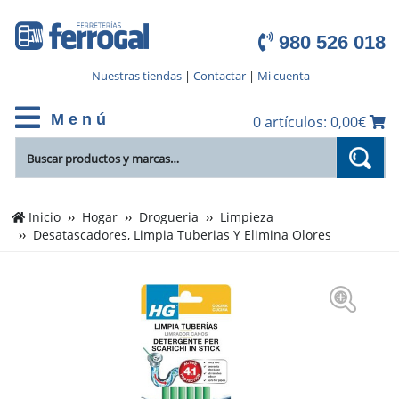
980 526 018
Nuestras tiendas
|
Contactar
|
Mi cuenta
M e n ú
0 artículos: 0,00€
Inicio
Hogar
Drogueria
Limpieza
Desatascadores, Limpia Tuberias Y Elimina Olores