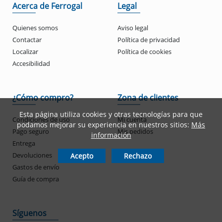
Acerca de Ferrogal
Legal
Quienes somos
Aviso legal
Contactar
Política de privacidad
Localizar
Política de cookies
Accesibilidad
¿Cómo compro?
Zona de clientes
Esta página utiliza cookies y otras tecnologías para que
Condiciones de uso
Mi cuenta
podamos mejorar su experiencia en nuestros sitios:
Más
Pago seguro
Mis pedidos
información
Entrega
Devoluciones
Acepto
Rechazo
Gastos de envío
Guía de compra
Síguenos