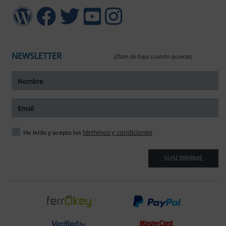
NEWSLETTER
(Date de baja cuando quieras)
ar tamaño del texto
amaño del texto
ar espaciado del texto
términos y condiciones
He leído y acepto los
spaciado del texto
SUSCRIBIRME
ar interlineado
nterlineado
r colores