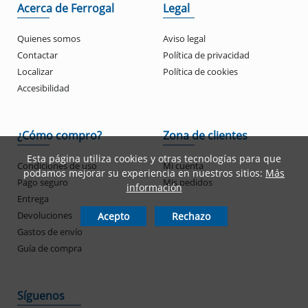
Acerca de Ferrogal
Legal
Quienes somos
Aviso legal
Contactar
Política de privacidad
Localizar
Política de cookies
Accesibilidad
¿Cómo compro?
Zona de clientes
Esta página utiliza cookies y otras tecnologías para que
Condiciones de uso
Mi cuenta
podamos mejorar su experiencia en nuestros sitios:
Más
Pago seguro
Mis pedidos
información
Entrega
Devoluciones
Acepto
Rechazo
Gastos de envío
Guía de compra
Síguenos