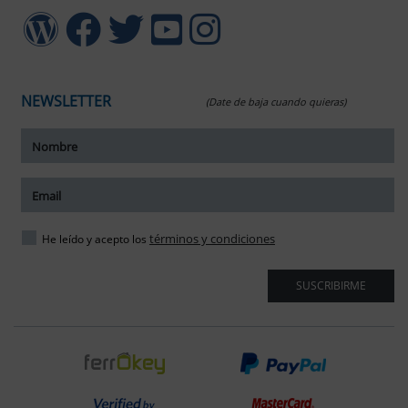
NEWSLETTER
(Date de baja cuando quieras)
ar tamaño del texto
amaño del texto
ar espaciado del texto
términos y condiciones
He leído y acepto los
spaciado del texto
SUSCRIBIRME
ar interlineado
nterlineado
r colores