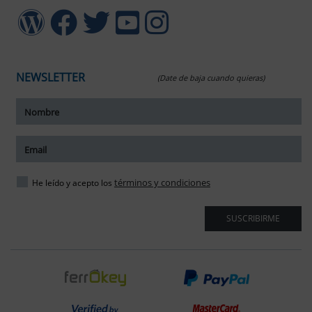
NEWSLETTER
(Date de baja cuando quieras)
ar tamaño del texto
amaño del texto
ar espaciado del texto
términos y condiciones
He leído y acepto los
spaciado del texto
SUSCRIBIRME
ar interlineado
nterlineado
r colores