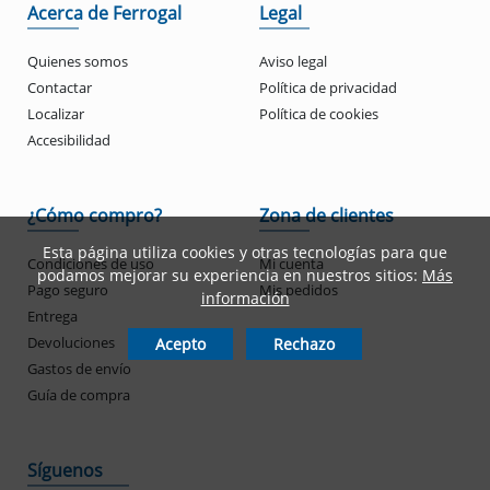
Acerca de Ferrogal
Legal
Quienes somos
Aviso legal
Contactar
Política de privacidad
Localizar
Política de cookies
Accesibilidad
¿Cómo compro?
Zona de clientes
Esta página utiliza cookies y otras tecnologías para que
Condiciones de uso
Mi cuenta
podamos mejorar su experiencia en nuestros sitios:
Más
Pago seguro
Mis pedidos
información
Entrega
Devoluciones
Acepto
Rechazo
Gastos de envío
Guía de compra
Síguenos