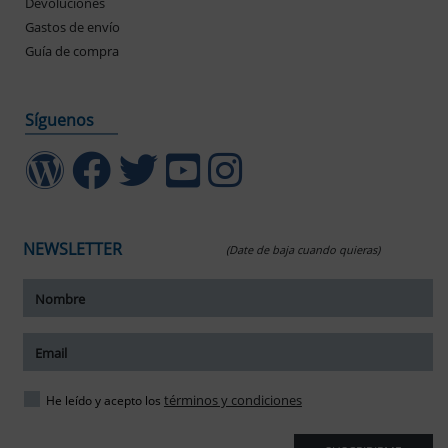
Devoluciones
Gastos de envío
Guía de compra
Síguenos
NEWSLETTER
(Date de baja cuando quieras)
ar tamaño del texto
amaño del texto
ar espaciado del texto
términos y condiciones
He leído y acepto los
spaciado del texto