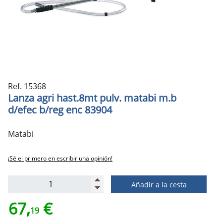
Ref. 15368
Lanza agri hast.8mt pulv. matabi m.b
d/efec b/reg enc 83904
Matabi
¡Sé el primero en escribir una opinión!
Añadir a la cesta
67,
€
19