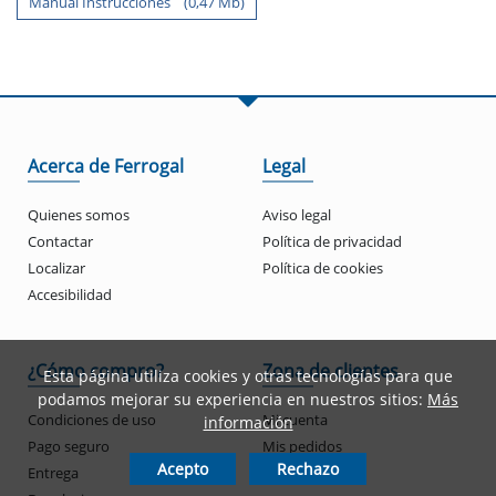
Manual Instrucciones (0,47 Mb)
Acerca de Ferrogal
Legal
Quienes somos
Aviso legal
Contactar
Política de privacidad
Localizar
Política de cookies
Accesibilidad
¿Cómo compro?
Zona de clientes
Esta página utiliza cookies y otras tecnologías para que
podamos mejorar su experiencia en nuestros sitios:
Más
Condiciones de uso
Mi cuenta
información
Pago seguro
Mis pedidos
Acepto
Rechazo
Entrega