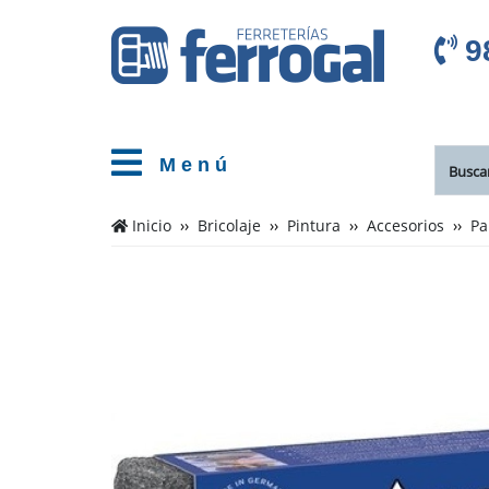
9
M e n ú
Inicio
Bricolaje
Pintura
Accesorios
Pa