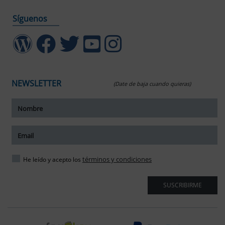
Síguenos
NEWSLETTER
(Date de baja cuando quieras)
ar tamaño del texto
amaño del texto
ar espaciado del texto
términos y condiciones
He leído y acepto los
spaciado del texto
SUSCRIBIRME
ar interlineado