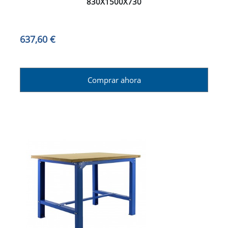
830X1500X730
637,60 €
Comprar ahora