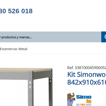
80 526 018
Estanterias Metal
Ref. 33810004590609
Kit Simonwo
842x910x61