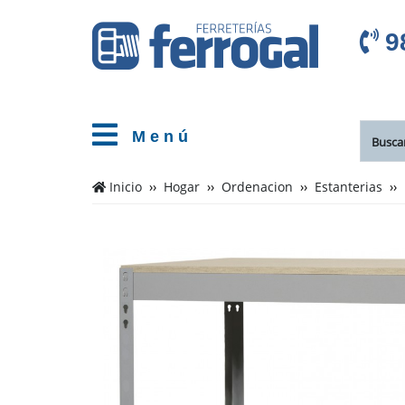
9
M e n ú
Inicio
Hogar
Ordenacion
Estanterias