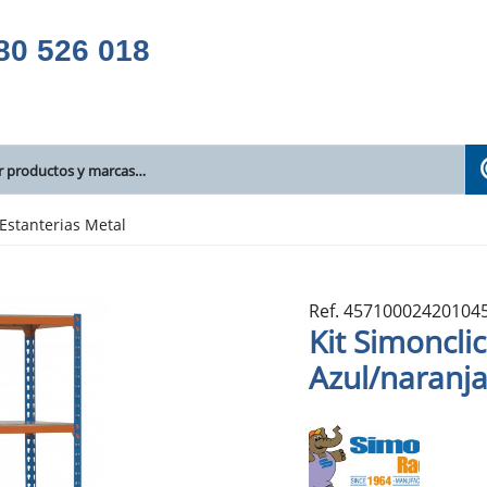
80 526 018
Estanterias Metal
Ref. 45710002420104
Kit Simoncli
Azul/naranj