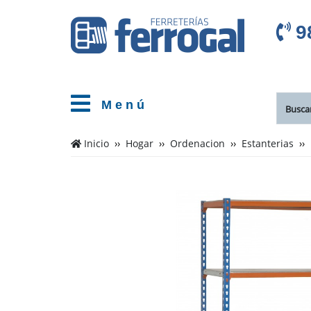
9
M e n ú
Inicio
Hogar
Ordenacion
Estanterias