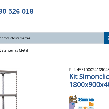
80 526 018
Estanterias Metal
Ref. 45710002418904
Kit Simoncli
1800x900x4