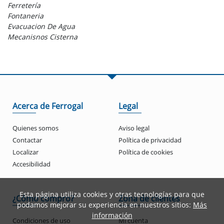
Ferretería
Fontaneria
Evacuacion De Agua
Mecanisnos Cisterna
Acerca de Ferrogal
Legal
Quienes somos
Aviso legal
Contactar
Política de privacidad
Localizar
Política de cookies
Accesibilidad
Esta página utiliza cookies y otras tecnologías para que
¿Cómo compro?
Zona de clientes
podamos mejorar su experiencia en nuestros sitios:
Más
información
Condiciones de uso
Mi cuenta