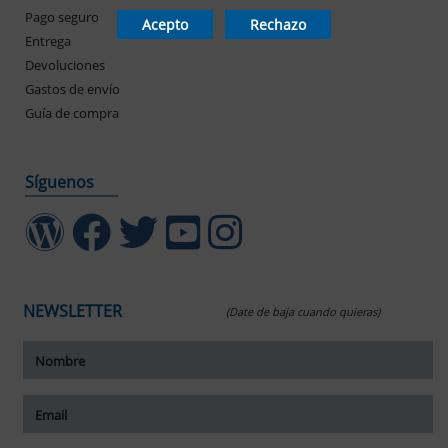
Pago seguro
Mis pedidos
Acepto
Rechazo
Entrega
Devoluciones
Gastos de envío
Guía de compra
Síguenos
NEWSLETTER
(Date de baja cuando quieras)
ar tamaño del texto
amaño del texto