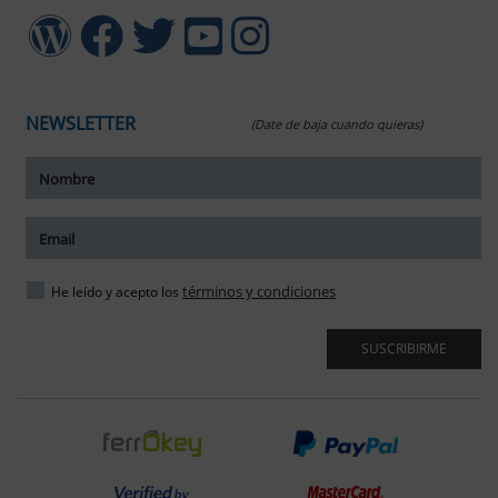
NEWSLETTER
(Date de baja cuando quieras)
ar tamaño del texto
amaño del texto
ar espaciado del texto
términos y condiciones
He leído y acepto los
spaciado del texto
SUSCRIBIRME
ar interlineado
nterlineado
r colores