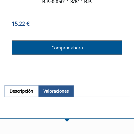
B.P.-0.050´´ 3/8´´ B.P.
15,22 €
Comprar ahora
Descripción
Valoraciones