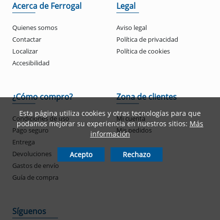
Acerca de Ferrogal
Legal
Quienes somos
Aviso legal
Contactar
Política de privacidad
Localizar
Política de cookies
Accesibilidad
¿Cómo compro?
Zona de clientes
Esta página utiliza cookies y otras tecnologías para que
Condiciones de uso
Mi cuenta
podamos mejorar su experiencia en nuestros sitios:
Más
Pago seguro
Mis pedidos
información
Entrega
Devoluciones
Acepto
Rechazo
Gastos de envío
Guía de compra
Síguenos