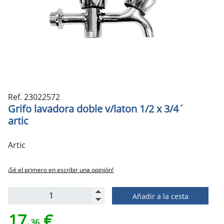
Ref. 23022572
Grifo lavadora doble v/laton 1/2 x 3/4´
artic
Artic
¡Sé el primero en escribir una opinión!
Añadir a la cesta
17,
€
36