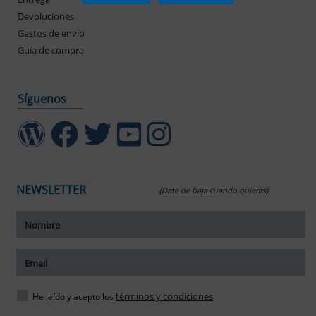
Devoluciones
Gastos de envío
Guía de compra
Síguenos
NEWSLETTER
(Date de baja cuando quieras)
ar tamaño del texto
amaño del texto
ar espaciado del texto
términos y condiciones
He leído y acepto los