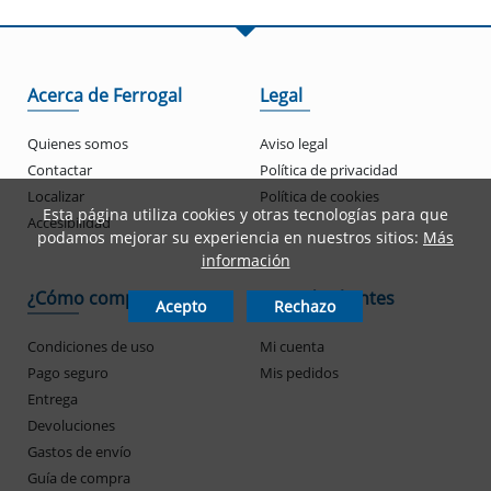
Acerca de Ferrogal
Legal
Quienes somos
Aviso legal
Contactar
Política de privacidad
Localizar
Política de cookies
Esta página utiliza cookies y otras tecnologías para que
Accesibilidad
podamos mejorar su experiencia en nuestros sitios:
Más
información
¿Cómo compro?
Zona de clientes
Acepto
Rechazo
Condiciones de uso
Mi cuenta
Pago seguro
Mis pedidos
Entrega
Devoluciones
Gastos de envío
Guía de compra