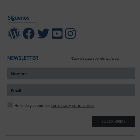
Síguenos
NEWSLETTER
(Date de baja cuando quieras)
ar tamaño del texto
amaño del texto
ar espaciado del texto
términos y condiciones
He leído y acepto los
spaciado del texto
SUSCRIBIRME
ar interlineado