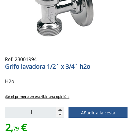
Ref. 23001994
Grifo lavadora 1/2´ x 3/4´ h2o
H2o
¡Sé el primero en escribir una opinión!
Añadir a la cesta
2,
€
79