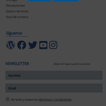
Devoluciones
Gastos de envío
Guía de compra
Síguenos
NEWSLETTER
(Date de baja cuando quieras)
ar tamaño del texto
amaño del texto
ar espaciado del texto
términos y condiciones
He leído y acepto los