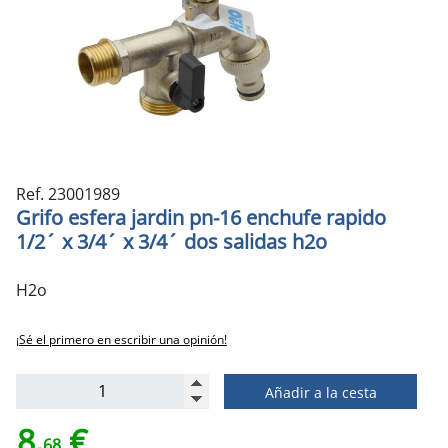
Ref. 23001989
Grifo esfera jardin pn-16 enchufe rapido
1/2´ x 3/4´ x 3/4´ dos salidas h2o
H2o
¡Sé el primero en escribir una opinión!
Añadir a la cesta
8,
€
68