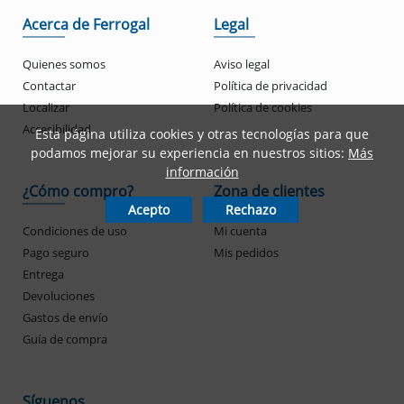
Acerca de Ferrogal
Legal
Quienes somos
Aviso legal
Contactar
Política de privacidad
Localizar
Política de cookies
Accesibilidad
Esta página utiliza cookies y otras tecnologías para que
podamos mejorar su experiencia en nuestros sitios:
Más
información
¿Cómo compro?
Zona de clientes
Acepto
Rechazo
Condiciones de uso
Mi cuenta
Pago seguro
Mis pedidos
Entrega
Devoluciones
Gastos de envío
Guía de compra
Síguenos