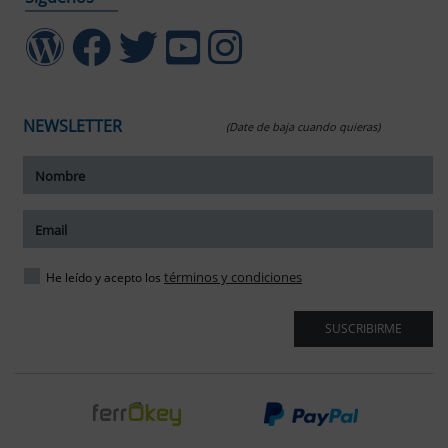
NEWSLETTER
(Date de baja cuando quieras)
ar tamaño del texto
amaño del texto
ar espaciado del texto
términos y condiciones
He leído y acepto los
spaciado del texto
SUSCRIBIRME
ar interlineado
nterlineado