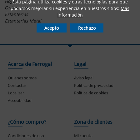
Hogar
Esta página utiliza cookies y otras tecnologías para que
Ordenacion
podamos mejorar su experiencia en nuestros sitios:
Más
Estanterias
información
Estanterias Metal
Acepto
Rechazo
Acerca de Ferrogal
Legal
Quienes somos
Aviso legal
Contactar
Política de privacidad
Localizar
Política de cookies
Accesibilidad
¿Cómo compro?
Zona de clientes
Condiciones de uso
Mi cuenta