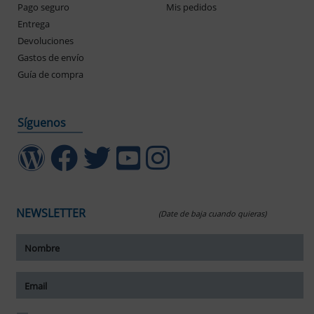
Pago seguro
Mis pedidos
Entrega
Devoluciones
Gastos de envío
Guía de compra
Síguenos
NEWSLETTER
(Date de baja cuando quieras)
ar tamaño del texto
amaño del texto