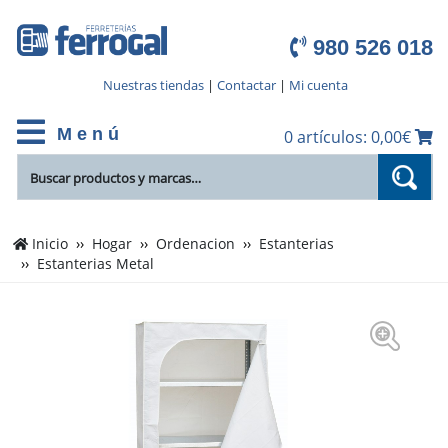
980 526 018
Nuestras tiendas
|
Contactar
|
Mi cuenta
M e n ú
0 artículos: 0,00€
Inicio
Hogar
Ordenacion
Estanterias
Estanterias Metal