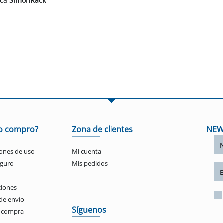
rca
SimonRack
o compro?
Zona de clientes
NEW
ones de uso
Mi cuenta
eguro
Mis pedidos
ciones
de envío
Síguenos
e compra