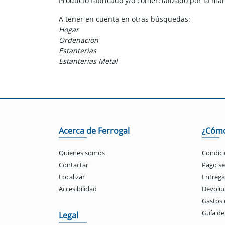
Producto fabricado y/o comercializado por la ma
A tener en cuenta en otras búsquedas:
Hogar
Ordenacion
Estanterias
Estanterias Metal
Acerca de Ferrogal
¿Cóm
Quienes somos
Condici
Contactar
Pago s
Localizar
Entrega
Accesibilidad
Devolu
Gastos 
Guía d
Legal