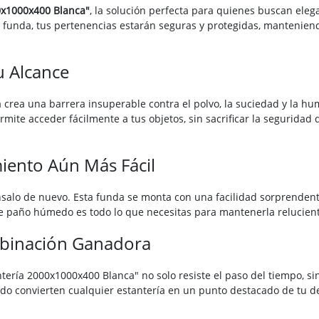
0x1000x400 Blanca"
, la solución perfecta para quienes buscan elega
 funda, tus pertenencias estarán seguras y protegidas, manteniend
u Alcance
crea una barrera insuperable contra el polvo, la suciedad y la h
mite acceder fácilmente a tus objetos, sin sacrificar la seguridad
miento Aún Más Fácil
nsalo de nuevo. Esta funda se monta con una facilidad sorprendent
e paño húmedo es todo lo que necesitas para mantenerla reluciente.
mbinación Ganadora
antería 2000x1000x400 Blanca" no solo resiste el paso del tiempo, s
ado convierten cualquier estantería en un punto destacado de tu d