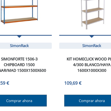
SimonRack
SimonRack
SIMONFORTE 1506-3
KIT HOMECLICK WOOD P
CHIPBOARD 1500
4/300 BLANCO/HAYA
NAR/MAD 1500X1500X600
1600X1000X300
,59 €
109,69 €
Comprar ahora
Comprar ahora