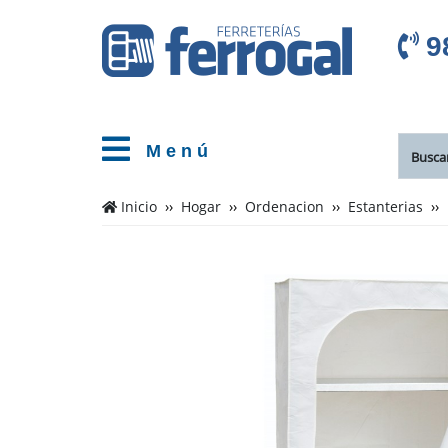
9
M e n ú
Inicio
Hogar
Ordenacion
Estanterias