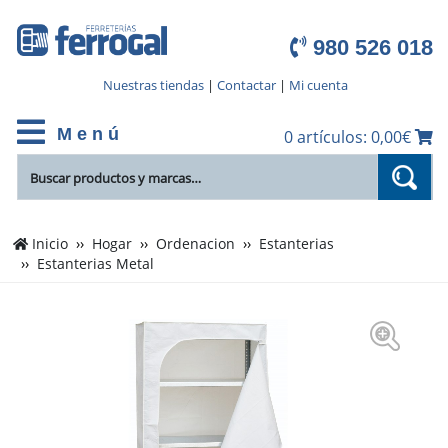
980 526 018
Nuestras tiendas
|
Contactar
|
Mi cuenta
M e n ú
0 artículos: 0,00€
Inicio
Hogar
Ordenacion
Estanterias
Estanterias Metal