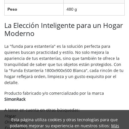
Peso
480 g
La Elección Inteligente para un Hogar
Moderno
La "funda para estantería" es la solución perfecta para
quienes buscan practicidad y estilo. No solo mejora la
apariencia de tus estanterías, sino que también te ofrece la
tranquilidad de saber que tus objetos están protegidos. Con
la "Funda Estantería 1800x900x500 Blanca", cada rincón de tu
hogar reflejará orden, limpieza y un gusto exquisito por el
detalle.
Producto fabricado y/o comercializado por la marca
SimonRack
A tener en cuenta en otras búsquedas:
Hogar
Esta página utiliza cookies y otras tecnologías para que
Ordenacion
podamos mejorar su experiencia en nuestros sitios:
Más
Estanterias