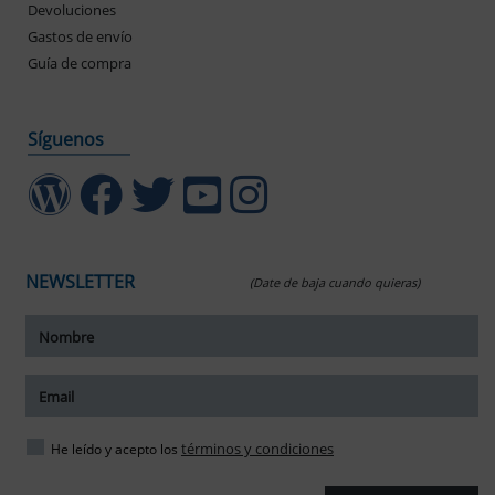
Devoluciones
Gastos de envío
Guía de compra
Síguenos
NEWSLETTER
(Date de baja cuando quieras)
ar tamaño del texto
amaño del texto
ar espaciado del texto
términos y condiciones
He leído y acepto los
spaciado del texto