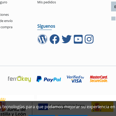
eguro
Mis pedidos
ciones
de envío
Síguenos
e compra
ras tecnologías para que podamos mejorar su experiencia en 