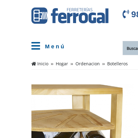
9
M e n ú
Inicio
Hogar
Ordenacion
Botelleros