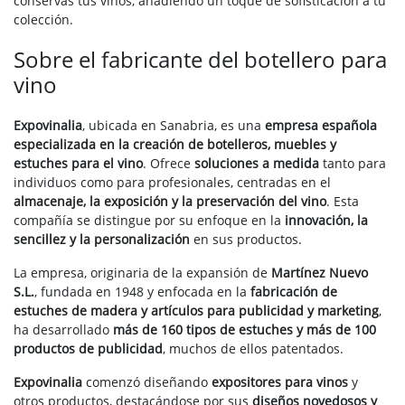
conservas tus vinos, añadiendo un toque de sofisticación a tu
colección.
Sobre el fabricante del botellero para
vino
Expovinalia
, ubicada en Sanabria, es una
empresa española
especializada en la creación de botelleros, muebles y
estuches para el vino
. Ofrece
soluciones a medida
tanto para
individuos como para profesionales, centradas en el
almacenaje, la exposición y la preservación del vino
. Esta
compañía se distingue por su enfoque en la
innovación, la
sencillez y la personalización
en sus productos.
La empresa, originaria de la expansión de
Martínez Nuevo
S.L.
, fundada en 1948 y enfocada en la
fabricación de
estuches de madera y artículos para publicidad y marketing
,
ha desarrollado
más de 160 tipos de estuches y más de 100
productos de publicidad
, muchos de ellos patentados.
Expovinalia
comenzó diseñando
expositores para vinos
y
otros productos, destacándose por sus
diseños novedosos y