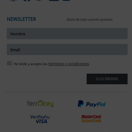
NEWSLETTER
(Date de baja cuando quieras)
ar tamaño del texto
amaño del texto
ar espaciado del texto
términos y condiciones
He leído y acepto los
spaciado del texto
SUSCRIBIRME
ar interlineado
nterlineado
r colores
monocromáticos