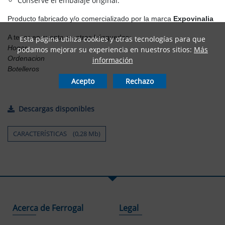
Conserve el embalaje original.
Producto fabricado y/o comercializado por la marca
Expovinalia
A tener en cuenta en otras búsquedas:
Esta página utiliza cookies y otras tecnologías para que
Hogar
podamos mejorar su experiencia en nuestros sitios:
Más
Ordenacion
información
Botelleros
Acepto
Rechazo
Descargas disponibles
CARACTERÍSTICAS (0,28 Mb)
Acerca de Ferrogal
Legal