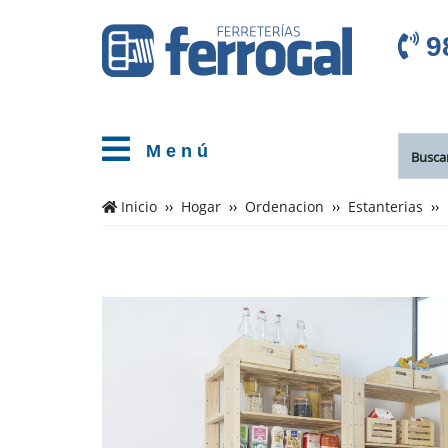
9
M e n ú
Inicio
Hogar
Ordenacion
Estanterias