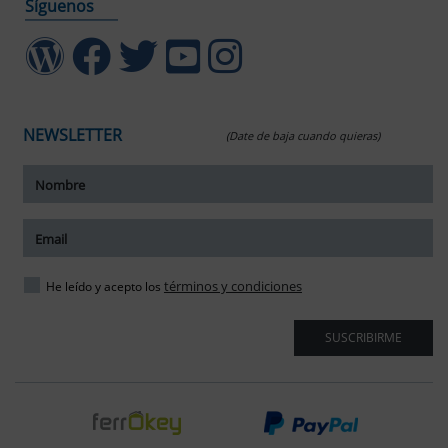
Síguenos
NEWSLETTER
(Date de baja cuando quieras)
ar tamaño del texto
amaño del texto
ar espaciado del texto
términos y condiciones
He leído y acepto los
spaciado del texto
SUSCRIBIRME
ar interlineado
nterlineado