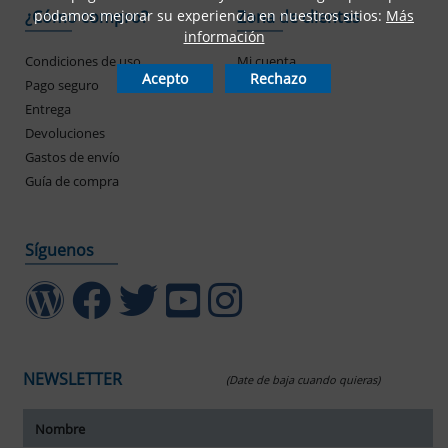
podamos mejorar su experiencia en nuestros sitios:
Más
¿Cómo compro?
Zona de clientes
información
Condiciones de uso
Mi cuenta
Acepto
Rechazo
Pago seguro
Mis pedidos
Entrega
Devoluciones
Gastos de envío
Guía de compra
Síguenos
NEWSLETTER
(Date de baja cuando quieras)
ar tamaño del texto