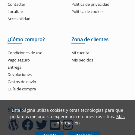
Contactar
Política de privacidad
Localizar
Política de cookies
Accesibilidad
¿Cómo compro?
Zona de clientes
Condiciones de uso
Mi cuenta
Pago seguro
Mis pedidos
Entrega
Devoluciones
Gastos de envío
Guía de compra
Síguenos
Esta página utiliza cookies y otras tecnologías para que
podamos mejorar su experiencia en nuestros sitios:
Más
información