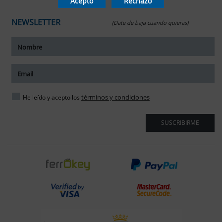
Acepto
Rechazo
NEWSLETTER
(Date de baja cuando quieras)
ar tamaño del texto
amaño del texto
ar espaciado del texto
términos y condiciones
He leído y acepto los
spaciado del texto
SUSCRIBIRME
ar interlineado
nterlineado
r colores
monocromáticos