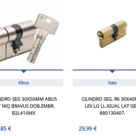
Abus
Iseo
INDRO SEG 30X50MM ABUS
CILINDRO SEG. R6 30X4
T NIQ BRAVUS DOB.EMBR.
LEV.LG LL.IGUAL LAT IS
B2L410MX
880130407.
,85 €
29,99 €