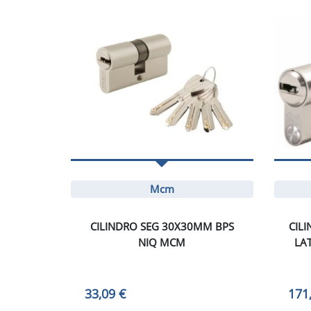
Mcm
CILINDRO SEG 30X30MM BPS
CIL
NIQ MCM
LA
33,09 €
171