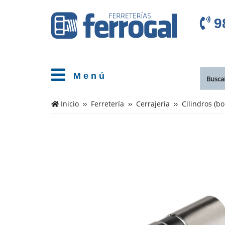
9
M e n ú
Inicio
Ferretería
Cerrajeria
Cilindros (bo