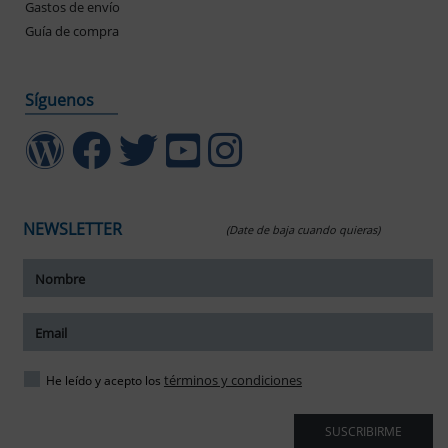
Gastos de envío
Guía de compra
Síguenos
NEWSLETTER
(Date de baja cuando quieras)
ar tamaño del texto
amaño del texto
ar espaciado del texto
términos y condiciones
He leído y acepto los
spaciado del texto
SUSCRIBIRME