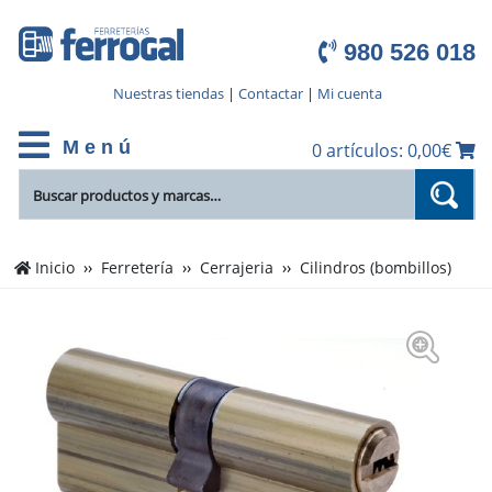
980 526 018
Nuestras tiendas
|
Contactar
|
Mi cuenta
M e n ú
0 artículos: 0,00€
Inicio
Ferretería
Cerrajeria
Cilindros (bombillos)