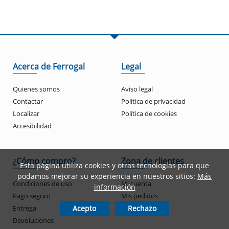
Acerca de Ferrogal
Legal
Quienes somos
Aviso legal
Contactar
Política de privacidad
Localizar
Política de cookies
Accesibilidad
¿Cómo compro?
Zona de clientes
Esta página utiliza cookies y otras tecnologías para que
podamos mejorar su experiencia en nuestros sitios:
Más
Condiciones de uso
Mi cuenta
información
Pago seguro
Mis pedidos
Entrega
Acepto
Rechazo
Devoluciones