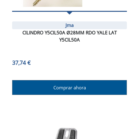
Jma
CILINDRO Y5CIL50A Ø28MM RDO YALE LAT
Y5CIL50A
37,74 €
Comprar ahora