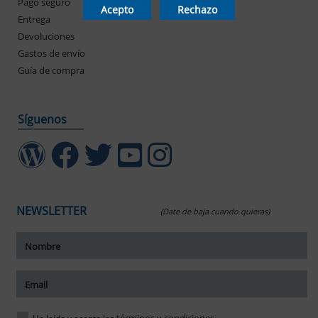
Pago seguro
Mis pedidos
Acepto
Rechazo
Entrega
Devoluciones
Gastos de envío
Guía de compra
Síguenos
NEWSLETTER
(Date de baja cuando quieras)
ar tamaño del texto
amaño del texto
ar espaciado del texto