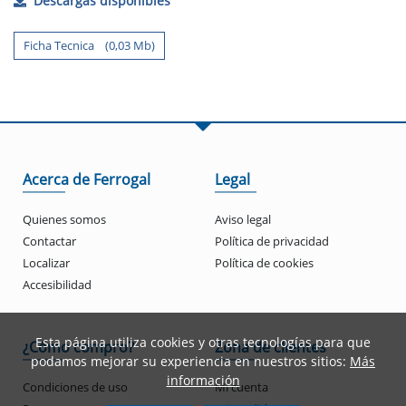
Descargas disponibles
Ficha Tecnica (0,03 Mb)
Acerca de Ferrogal
Legal
Quienes somos
Aviso legal
Contactar
Política de privacidad
Localizar
Política de cookies
Accesibilidad
Esta página utiliza cookies y otras tecnologías para que
¿Cómo compro?
Zona de clientes
podamos mejorar su experiencia en nuestros sitios:
Más
información
Condiciones de uso
Mi cuenta