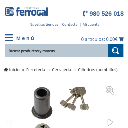
980 526 018
Nuestras tiendas
|
Contactar
|
Mi cuenta
M e n ú
0 artículos: 0,00€
Inicio
Ferretería
Cerrajeria
Cilindros (bombillos)