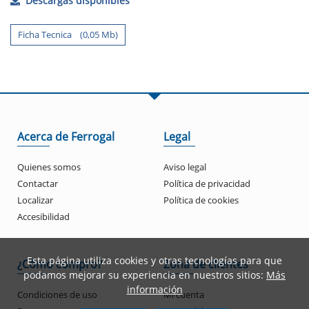
Descargas disponibles
Ficha Tecnica (0,05 Mb)
Acerca de Ferrogal
Legal
Quienes somos
Aviso legal
Contactar
Política de privacidad
Localizar
Política de cookies
Accesibilidad
Esta página utiliza cookies y otras tecnologías para que
¿Cómo compro?
Zona de clientes
podamos mejorar su experiencia en nuestros sitios:
Más
información
Condiciones de uso
Mi cuenta