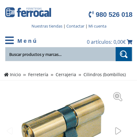
980 526 018
Nuestras tiendas
|
Contactar
|
Mi cuenta
M e n ú
0 artículos: 0,00€
Inicio
Ferretería
Cerrajeria
Cilindros (bombillos)