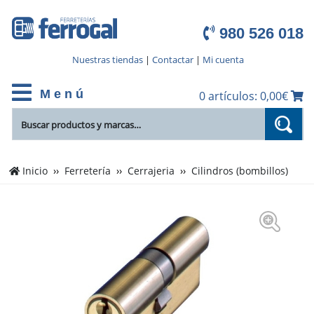
980 526 018
Nuestras tiendas
|
Contactar
|
Mi cuenta
M e n ú
0 artículos: 0,00€
Inicio
Ferretería
Cerrajeria
Cilindros (bombillos)