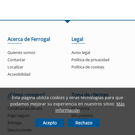
Acerca de Ferrogal
Legal
Quienes somos
Aviso legal
Contactar
Política de privacidad
Localizar
Política de cookies
Accesibilidad
¿Cómo compro?
Zona de clientes
Esta página utiliza cookies y otras tecnologías para que
podamos mejorar su experiencia en nuestros sitios:
Más
Condiciones de uso
Mi cuenta
información
Pago seguro
Mis pedidos
Entrega
Acepto
Rechazo
Devoluciones