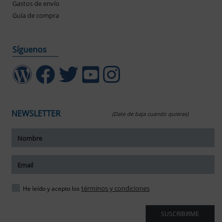
Gastos de envío
Guía de compra
Síguenos
NEWSLETTER
(Date de baja cuando quieras)
ar tamaño del texto
amaño del texto
ar espaciado del texto
términos y condiciones
He leído y acepto los
spaciado del texto
SUSCRIBIRME