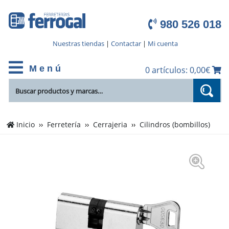
980 526 018
Nuestras tiendas
|
Contactar
|
Mi cuenta
M e n ú
0 artículos: 0,00€
Inicio
Ferretería
Cerrajeria
Cilindros (bombillos)