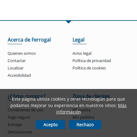
Acerca de Ferrogal
Legal
Quienes somos
Aviso legal
Contactar
Política de privacidad
Localizar
Política de cookies
Accesibilidad
¿Cómo compro?
Zona de clientes
Esta página utiliza cookies y otras tecnologías para que
podamos mejorar su experiencia en nuestros sitios:
Más
Condiciones de uso
Mi cuenta
información
Pago seguro
Mis pedidos
Entrega
Acepto
Rechazo
Devoluciones