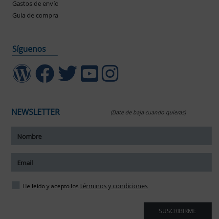
Gastos de envío
Guía de compra
Síguenos
NEWSLETTER
(Date de baja cuando quieras)
ar tamaño del texto
amaño del texto
ar espaciado del texto
términos y condiciones
He leído y acepto los
spaciado del texto
SUSCRIBIRME