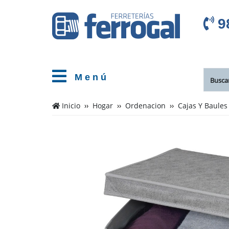
9
M e n ú
Inicio
Hogar
Ordenacion
Cajas Y Baules