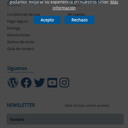
¿Cómo compro?
Zona de clientes
podamos mejorar su experiencia en nuestros sitios:
Más
información
Condiciones de uso
Mi cuenta
Acepto
Rechazo
Pago seguro
Mis pedidos
Entrega
Devoluciones
Gastos de envío
Guía de compra
Síguenos
NEWSLETTER
(Date de baja cuando quieras)
ar tamaño del texto