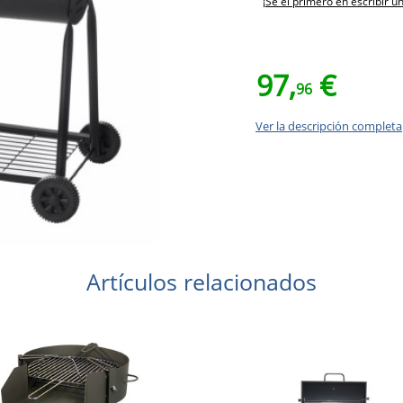
¡Sé el primero en escribir u
97,
€
96
Ver la descripción completa
Artículos relacionados