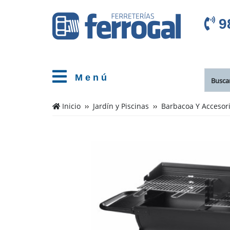
9
M e n ú
Inicio
Jardín y Piscinas
Barbacoa Y Accesor