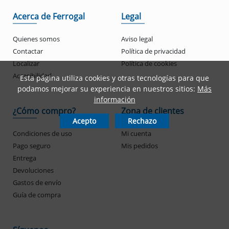
Acerca de Ferrogal
Legal
Quienes somos
Aviso legal
Contactar
Política de privacidad
Localizar
Política de cookies
Accesibilidad
Esta página utiliza cookies y otras tecnologías para que
podamos mejorar su experiencia en nuestros sitios:
Más
información
¿Cómo compro?
Zona de clientes
Acepto
Rechazo
Condiciones de uso
Mi cuenta
Pago seguro
Mis pedidos
Entrega
Devoluciones
Gastos de envío
Guía de compra