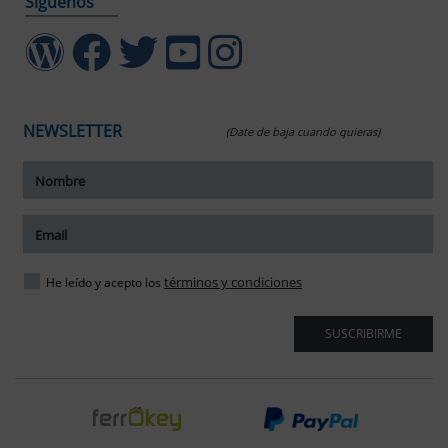
Síguenos
NEWSLETTER
(Date de baja cuando quieras)
ar tamaño del texto
amaño del texto
ar espaciado del texto
términos y condiciones
He leído y acepto los
spaciado del texto
SUSCRIBIRME
ar interlineado
nterlineado