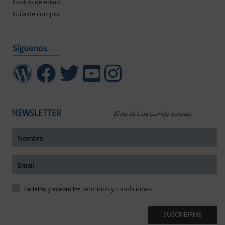
Gastos de envío
Guía de compra
Síguenos
NEWSLETTER
(Date de baja cuando quieras)
ar tamaño del texto
amaño del texto
ar espaciado del texto
términos y condiciones
He leído y acepto los
spaciado del texto
SUSCRIBIRME