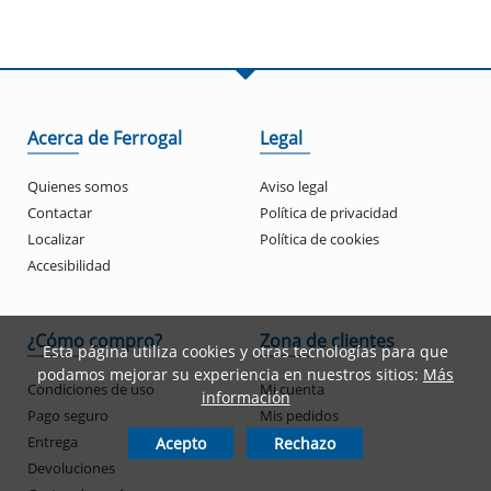
Acerca de Ferrogal
Legal
Quienes somos
Aviso legal
Contactar
Política de privacidad
Localizar
Política de cookies
Accesibilidad
¿Cómo compro?
Zona de clientes
Esta página utiliza cookies y otras tecnologías para que
podamos mejorar su experiencia en nuestros sitios:
Más
Condiciones de uso
Mi cuenta
información
Pago seguro
Mis pedidos
Entrega
Acepto
Rechazo
Devoluciones