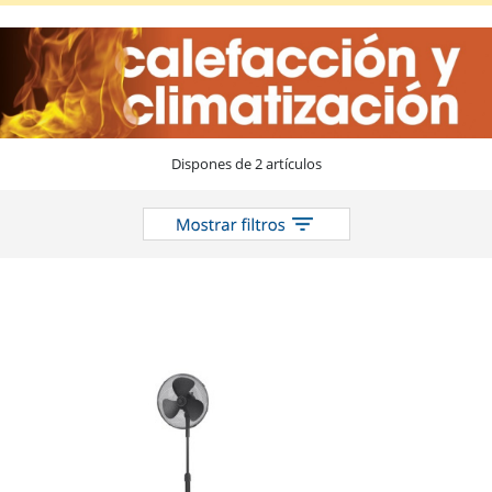
Box
Fan
Y
Torres)
en
el
catálogo
Dispones de 2 artículos