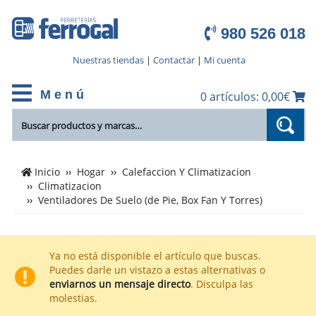
980 526 018
Nuestras tiendas
|
Contactar
|
Mi cuenta
M e n ú
0 artículos: 0,00€
Cientos
Inicio
Hogar
Calefaccion Y Climatizacion
de
Climatizacion
productos
Ventiladores De Suelo (de Pie, Box Fan Y Torres)
de
Ventiladores
De
Ya no está disponible el artículo que buscas.
Suelo
Puedes darle un vistazo a estas alternativas o
(de
enviarnos un mensaje directo
. Disculpa las
molestias.
Pie,