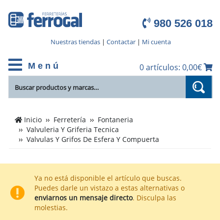
980 526 018
Nuestras tiendas
|
Contactar
|
Mi cuenta
M e n ú
0 artículos: 0,00€
Cientos
Inicio
Ferretería
Fontaneria
de
Valvuleria Y Griferia Tecnica
productos
Valvulas Y Grifos De Esfera Y Compuerta
de
Valvulas
Y
Ya no está disponible el artículo que buscas.
Grifos
Puedes darle un vistazo a estas alternativas o
De
enviarnos un mensaje directo
. Disculpa las
molestias.
Esfera