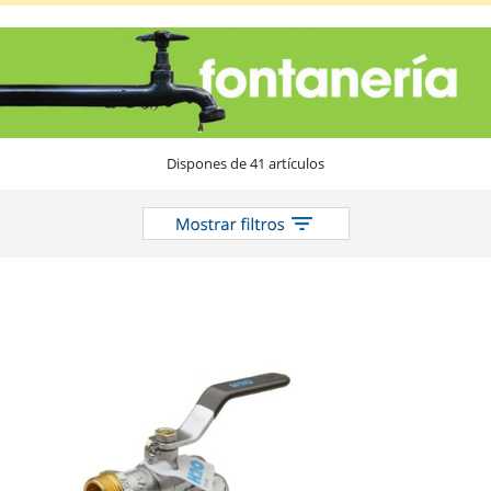
Y
Compuerta
en
el
catálogo
Dispones de 41 artículos