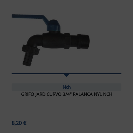
Nch
GRIFO JARD CURVO 3/4" PALANCA NYL NCH
ar tamaño del texto
amaño del texto
8,20 €
ar espaciado del texto