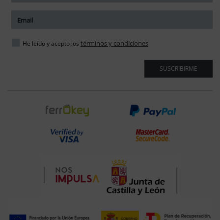
términos y condiciones
He leído y acepto los
SUSCRIBIRME
ar tamaño del texto
amaño del texto
ar espaciado del texto
spaciado del texto
ar interlineado