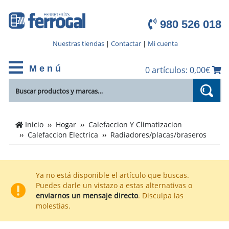
980 526 018
Nuestras tiendas
|
Contactar
|
Mi cuenta
M e n ú
0 artículos: 0,00€
Cientos
Inicio
Hogar
Calefaccion Y Climatizacion
de
Calefaccion Electrica
Radiadores/placas/braseros
productos
de
Radiadores/placas/braseros
Ya no está disponible el artículo que buscas.
en
Puedes darle un vistazo a estas alternativas o
el
enviarnos un mensaje directo
. Disculpa las
catálogo
molestias.