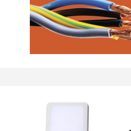
en
el
catálogo