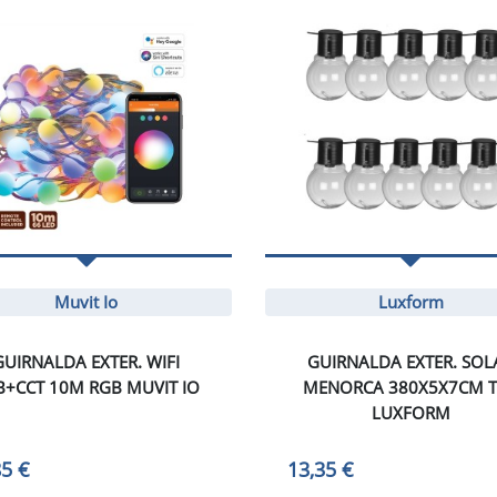
Muvit Io
Luxform
GUIRNALDA EXTER. WIFI
GUIRNALDA EXTER. SOL
B+CCT 10M RGB MUVIT IO
MENORCA 380X5X7CM 
LUXFORM
85 €
13,35 €