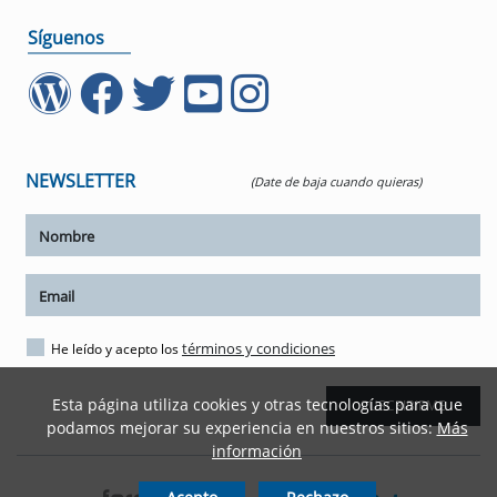
Síguenos
NEWSLETTER
(Date de baja cuando quieras)
ar tamaño del texto
términos y condiciones
He leído y acepto los
amaño del texto
Esta página utiliza cookies y otras tecnologías para que
SUSCRIBIRME
podamos mejorar su experiencia en nuestros sitios:
Más
ar espaciado del texto
información
spaciado del texto