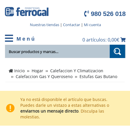
980 526 018
Nuestras tiendas
|
Contactar
|
Mi cuenta
M e n ú
0 artículos: 0,00€
Cientos
Inicio
Hogar
Calefaccion Y Climatizacion
de
Calefaccion Gas Y Queroseno
Estufas Gas Butano
productos
de
Estufas
Ya no está disponible el artículo que buscas.
Gas
Puedes darle un vistazo a estas alternativas o
Butano
enviarnos un mensaje directo
. Disculpa las
en
molestias.
el